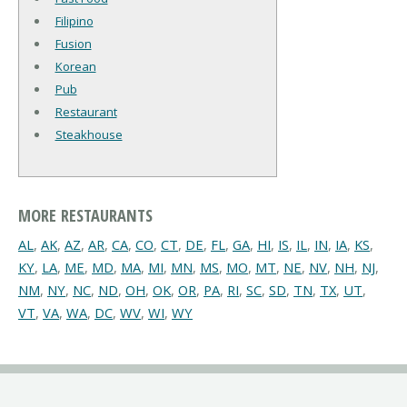
Filipino
Fusion
Korean
Pub
Restaurant
Steakhouse
MORE RESTAURANTS
AL
,
AK
,
AZ
,
AR
,
CA
,
CO
,
CT
,
DE
,
FL
,
GA
,
HI
,
IS
,
IL
,
IN
,
IA
,
KS
,
KY
,
LA
,
ME
,
MD
,
MA
,
MI
,
MN
,
MS
,
MO
,
MT
,
NE
,
NV
,
NH
,
NJ
,
NM
,
NY
,
NC
,
ND
,
OH
,
OK
,
OR
,
PA
,
RI
,
SC
,
SD
,
TN
,
TX
,
UT
,
VT
,
VA
,
WA
,
DC
,
WV
,
WI
,
WY